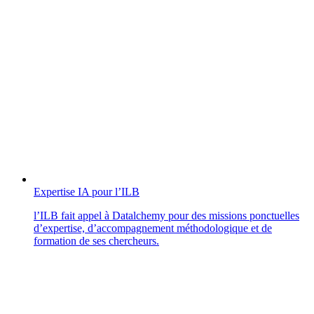
Expertise IA pour l’ILB
l’ILB fait appel à Datalchemy pour des missions ponctuelles
d’expertise, d’accompagnement méthodologique et de
formation de ses chercheurs.