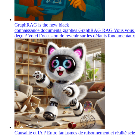
GraphRAG is the new black
connaissance
documents
graphes
GraphRAG
RAG
Vous vous a
déçu ? Voici l’occasion de revenir sur les défauts fondamenta
Causalité et IA ? Entre fantasmes de raisonnement et réalité scie