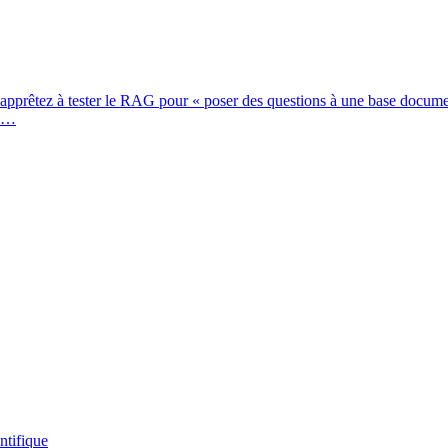
pprêtez à tester le RAG pour « poser des questions à une base document
ux…
ntifique