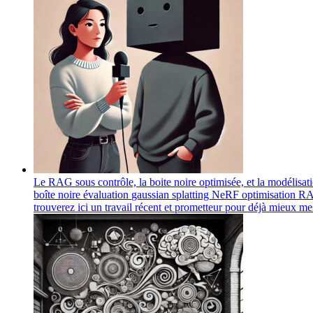
Le RAG sous contrôle, la boite noire optimisée, et la modélisat
boîte noire
évaluation
gaussian splatting
NeRF
optimisation
R
trouverez ici un travail récent et prometteur pour déjà mieux m