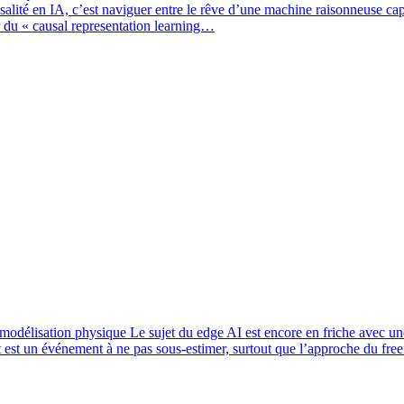
alité en IA, c’est naviguer entre le rêve d’une machine raisonneuse capabl
or du « causal representation learning…
modélisation physique
Le sujet du edge AI est encore en friche avec un
t est un événement à ne pas sous-estimer, surtout que l’approche du fr