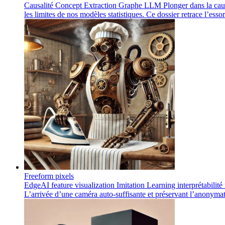
Causalité
Concept
Extraction
Graphe
LLM
Plonger dans la caus
les limites de nos modèles statistiques. Ce dossier retrace l’ess
Freeform pixels
EdgeAI
feature visualization
Imitation Learning
interprétabilité
L’arrivée d’une caméra auto-suffisante et préservant l’anonyma