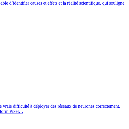
e d’identifier causes et effets et la réalité scientifique, qui souligne
e vraie difficulté à déployer des réseaux de neurones correctement.
eeform Pixel…