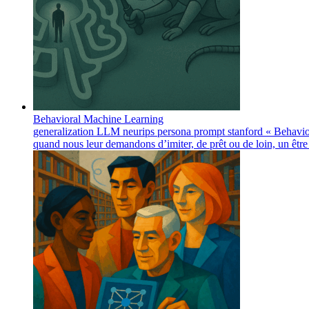
Behavioral Machine Learning
generalization
LLM
neurips
persona
prompt
stanford
« Behavio
quand nous leur demandons d’imiter, de prêt ou de loin, un êt