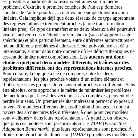
est possible, à partir de deux réseaux entraînés sur un même
problème, d’extraire
n
première couches de l’un et
p
dernières
couches de l’autre pour les accoler via une simple transformation
linéaire. Cela implique déjà que deux réseaux de ce type apprennent
des représentations extrêmement proches (à une transformation
linéaire près). Ce type de transfert entre deux réseaux a été poursuivi
jusqu’à arriver à des méthodes « zero shot » (sans ré-apprentissage
spécifique) et plus particulièrement, entre différentes architectures et
même différents problèmes à adresser. Cette polyvalence est déjà
intéressante, surtout dans notre domaine où les déficits théoriques ne
cessent de limiter notre compréhension.
Les auteurs ont donc
étudié à quel point deux modèles différents, entraînés sur des
problèmes différents, ont des représentations internes proches.
Pour ce faire, la logique a été de comparer, entre les deux
représentations, les plus proches voisins d’un même élément et
d’observer si ces groupes de voisins sont proches ou différents. Sans
être absolue, cette approche a le mérite de minimiser les problèmes
de métriques qui, face à des vecteurs assez complexes, peuvent vite
perdre leur sens. Un premier résultat intéressant permet d’exposer, à
travers 78 modèles différents de classification d’images, et donc à
travers des architectures très différentes, à quel point ces modèles
sont « alignés » dans leurs représentations. À gauche, on observe
que plus ces modèles sont performants sur le
VTAB
(
Visual Task
Adaptation Benchmark
), plus leurs représentations sont proches. À
droite, une réduction de dimension (
UMAP
) projette ces modèles en