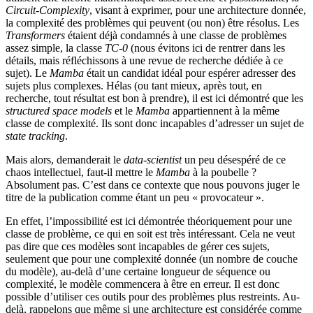
Circuit-Complexity
, visant à exprimer, pour une architecture donnée,
la complexité des problèmes qui peuvent (ou non) être résolus. Les
Transformers
étaient déjà condamnés à une classe de problèmes
assez simple, la classe
TC-0
(nous évitons ici de rentrer dans les
détails, mais réfléchissons à une revue de recherche dédiée à ce
sujet). Le
Mamba
était un candidat idéal pour espérer adresser des
sujets plus complexes. Hélas (ou tant mieux, après tout, en
recherche, tout résultat est bon à prendre), il est ici démontré que les
structured space models
et le
Mamba
appartiennent à la même
classe de complexité. Ils sont donc incapables d’adresser un sujet de
state tracking
.
Mais alors, demanderait le
data-scientist
un peu désespéré de ce
chaos intellectuel, faut-il mettre le
Mamba
à la poubelle ?
Absolument pas. C’est dans ce contexte que nous pouvons juger le
titre de la publication comme étant un peu « provocateur ».
En effet, l’impossibilité est ici démontrée théoriquement pour une
classe de problème, ce qui en soit est très intéressant. Cela ne veut
pas dire que ces modèles sont incapables de gérer ces sujets,
seulement que pour une complexité donnée (un nombre de couche
du modèle), au-delà d’une certaine longueur de séquence ou
complexité, le modèle commencera à être en erreur. Il est donc
possible d’utiliser ces outils pour des problèmes plus restreints. Au-
delà, rappelons que même si une architecture est considérée comme