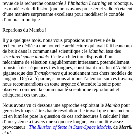
revue de la recherche consacrée à l’
Imitation Learning
en robotique,
les modèles de diffusion (que nous avons pu tester et valider) étaient
d’une manière surprenante excellents pour modéliser le contrôle
d’un bras robotique …
Reparlons du Mamba !
Il y a quelques mois, nous vous proposions une revue de la
recherche dédiée à une nouvelle architecture qui avait fait beaucoup
de bruit dans la communauté scientifique : le
Mamba
, issu des
structured space models
. Cette architecture disposait d’un
mécanisme de sélection singulièrement intéressant, potentiellement
robuste à des séquences très longues, constituant un talon d’Achille
gigantesque des
Transformers
qui soutiennent nos chers modèles de
langage. Déjà à l’époque, si nous attirions l’attention sur ces travaux,
nous recommandions en toute urgence d’attendre la suite pour
observer comment la communauté scientifique reproduirait et
critiquerait ces travaux.
Nous avons vu ci-dessous une approche exploitant le
Mamba
pour
gérer des images à très haute résolution. Le travail que nous mettons
ici en lumière pose la question de ces architectures à calculer l’état
d’un système à travers une séquence longue, avec un titre assez
provocateur :
The Illusion of State in State-Space Models
, de
Merrill
et al
.