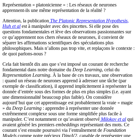
Représentation « platonicienne » : Les réseaux de neurones
apprennent-ils une même représentation de la réalité ?
Attention, la publication
The Platonic Representation Hypothesis
,
Huh et al
est à manipuler avec des pincettes. Si elle pose des
questions fondamentales et lève des observations passionnantes sur
ce qu’apprennent nos chers réseaux de neurones, il convient de
séparer les affirmations scientifiques des spéculations plus
philosophiques. Mais n’allons pas trop vite, et replaçons le contexte :
de quoi parlons-nous ?
Cela fait bientôt dix ans que s’est imposé un courant de recherche
fondamental dans notre domaine du
Deep Learning
, celui du
Representation Learning
. À la base de ces travaux, une observation
: quand un réseau de neurones apprend à adresser une tâche (par
exemple de classification), il apprend implicitement à représenter la
donnée d’entrée sous des formes de plus en plus simples (i.e. ayant
une dimensionnalité beaucoup plus faible). On considère
aujourd’hui que cet apprentissage est probablement la vraie « magie
» du
Deep Learning
: apprendre à représenter une donnée
extrêmement complexe sous une forme simplifiée plus facile à
manipuler. C’est notamment ce qu’avaient observé
Milokov et al
qui
avaient généré les premiers
embeddings
représentant des mots. Ce
courant s’est ensuite poursuivi via l’entraînement de
Foundation
Models
comme notre précieux
DinoV2
, capable de représenter une