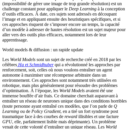
(impossibilité de gérer une image de trop grande résolution) est un
challenge constant pour appliquer le
Deep Learning
à la conception
d’outils efficaces. À date, ces sujets sont adressés en découpant
l’image et en appliquant ensuite des heuristiques spécifiques, et si
ces approches risquent de s’imposer encore un temps, la capacité
d’un modèle à adresser de hautes résolution est un sujet majeur pour
aller vers des outils plus efficaces, notamment lors de leur
apprentissage.
World models & diffusion : un rapide update
Les
World Models
sont un sujet de recherche créé en 2018 par les
célèbres
Ha
et
Schmidhuber
qui a révolutionné les approches par
renforcement, soit, celles où nous voulons entraîner un agent
autonome à maximiser une récompense arbitraire dans un
environnement. Ces approches sont notamment très utilisées en
robotique, mais plus généralement pour résoudre des problèmes
d’optimisation. À l’époque, les
World Models
avaient été une
immense bouffée d’air frais. Ce domaine cherchait auparavant à
entraîner un réseau de neurones unique dans des conditions horribles
(toute personne ayant entraîné ces modèles, que l’on parle de
Q
Learning
ou de
Policy Gradient
, en a tiré un fort syndrome post
traumatique face à des courbes de
reward
illisibles et une facture
GPU
, elle, parfaitement lisible mais déprimante). Un problème
venait de cette volonté d’entraîner un unique réseau. Les
World