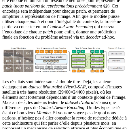
être encodé en utilisant un réseau de neurones pour représenter le
patch
(
nous parlions de représentations précédemment
😊). Cet
encodage sera indépendant pour chaque patch, et permettra de
simplifier la représentation de l’image. Afin que le modèle puisse
utiliser chaque
patch
et donc l’intégralité du contexte, la troisième
partie va consister en un
Context-Aware Encoding
qui recevra
l’encodage de chaque
patch
pour, enfin, donner une prédiction
finale en fonction du problème adressé via un
decoder
ad-hoc.
Les résultats sont intéressants à double titre. Déjà, les auteurs
s’attaquent au
dataset
iNaturalist xView3-SAR
, composé d’images
satellite à très haute résolution (29400×24400 pixels), où les
éléments sont fortement dépendants d’un contexte global de l’image.
Mais au-delà, les auteurs testent le
dataset
iNaturalist
ainsi que
différentes types de
Context-Aware Encoding
. Un des types testés
étant ce bon vieux
Mamba
. Si vous ne voyez pas de quoi nous
parlons, n’hésitez pas à aller consulter la revue de recherche dédiée à
cette architecture qui fait parler d’elle depuis plusieurs mois, en
proposant un mécanisme de sélection efficace et plus économique en