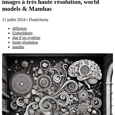
images à très haute résolution, world
models & Mambas
21 juillet 2024
•
Datalchemy
diffusion
Embeddings
état d’un système
haute résolution
mamba