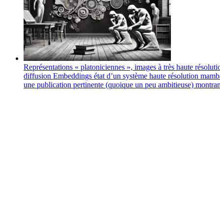
Représentations « platoniciennes », images à très haute résol
diffusion
Embeddings
état d’un système
haute résolution
mamb
une publication pertinente (quoique un peu ambitieuse) montrant 