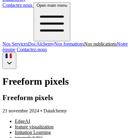
Contactez nous
Open main menu
Nos Services
DocAlchemy
Nos formations
Nos publications
Notre
équipe
Contactez-nous
Freeform pixels
Freeform pixels
21 novembre 2024
•
Datalchemy
EdgeAI
feature visualization
Imitation Learning
interprétabilité