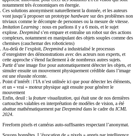
notamment très économiques en énergie.
Ces solutions anonymisent naturellement la donnée, et les auteurs
vont jusqu’à proposer un prototype
hardware
sur des problèmes non
triviaux comme le décompte de personnes ou la mesure de vitesse.
Imitation Learning
: nous en parlions il y a 6 mois, et le sujet
explose.
Deepmind
s’en empare et entraîne un robot sur des actions
complexes, notamment en manipulant des objets souples comme des
chemises (cauchemar des roboticiens)
Au-delà de l’exploit,
Deepmind
a industrialisé le processus
d’enregistrer des démonstrations avec des acteurs non experts, et
cette approche s’étend facilement à de nombreux autres sujets.
Partir d’une image fixe pour automatiquement détecter les objets, et
simuler ensuite un mouvement physiquement crédible dans l’image
est une réussite récente.
Point d’intérêt : l’IA n’est utilisée ici que pour détecter les éléments,
et un « vrai » moteur physique agit ensuite pour générer le
mouvement
Enfin, deuil : la
feature visualization
, qui était une de nos dernières
cartouches valables en interprétation de modèles de vision, a été
abattue mathématiquement par
Deepmind
dans le cadre du
ICML
2024
.
Freeform pixels et caméras auto-suffisantes respectant l’anonymat.
Soyons honnêtes. L’évocation de « pixels » appris par intelligence