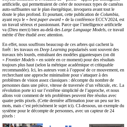
artificielle, qui permettraient de créer de nouveaux types de caméras
auto-suffisantes sur le plan énergétique, invoquera avant tout le
doute le plus profond. Et pourtant, cette publication de
Columbia
,
ayant reçu le «
best paper award
» de la conférence ECCV2024, est
un travail sérieux et passionnant. Parce que l’intelligence artificielle
va (Dieu merci) bien au-delà des
Large Language Models
, ce travail
mérite d’être étudié avec attention.
En effet, nous souffrons beaucoup de ces arbres qui cachent la
forêt : les travaux en
Deep Learning
popularisés sont souvent des
travaux très lourds, entraînant des modèles gigantesques (on dit
«
Frontier Models
» en soirée en ce moment) pour des résultats
toujours plus haut (selon la métrique académique et critiquable
recommandée). Ici, les auteurs vont à l’opposé de ce mouvement, en
recherchant une approche minimaliste pour s’attaquer à des
problèmes de vision assez classiques : décompte du nombre de
personnes dans une pièce, vitesse de traversée d’un véhicule, etc. La
révolution porte ici sur l’extrême simplicité de l’approche, et nous
allons voir comment de tels problèmes peuvent être résolus avec
quatre petits pixels. (Cette dernière affirmation joue un peu sur les
mots, mais c’est précisément le sujet ici). CI-dessous, un exemple du
système pour le décompte de personnes, avec un capteur de 24
pixels :