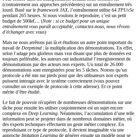
(contrairement aux approches précédentes) sur un entraînement très
lourd. Basé sur le
framework
JAX
, l’entraînement utilise 64
TPUv5e
pendant 265 heures. Si nous voulons le reproduire, c’est un petit
budget de 500k€… (
Note : si ce budget pour un unique
entraînement vous paraît acceptable, contactez-nous, nous rêvons
d’échanger avec vous
)
Mais ne nous arrêtons pas là et étudions un autre point important du
travail de
Deepmind
: la multiplication des démonstrations. En effet,
selon l’adage peu glorieux mais vrai disant que plus de données est
toujours préférable, les auteurs ont industrialisé l’enregistrement de
démonstrations par des acteurs non experts. Un total de 26.000
démonstrations sont enregistrées pour les 5 tâches. Notons qu’un
protocole a été mis sur pieds pour que des utilisateurs non experts
puissent interagir avec le système correctement (vous pouvez
consulter un exemple de protocole à cette adresse
). Et ce point
mérite d’être étudié.
Le fait de pouvoir récupérer de nombreuses démonstrations sur une
tâche pour ensuite les utiliser conjointement est un sujet encore
complexe en
Deep Learning
. Néanmoins, l’accumulation d’une telle
information peut se projeter dans de nombreux domaines métier, où
des experts techniques effectuent un geste métier complexe. En
reproduisant ce type de protocole, il devient imaginable via une
approche
Imitation Learning
de générer ensuite un modèle pour se