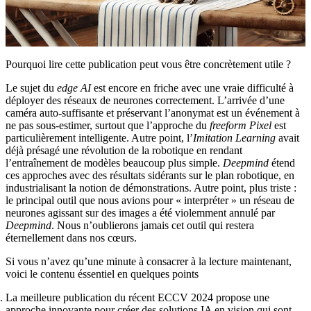
Pourquoi lire cette publication peut vous être concrètement utile ?
Le sujet du
edge AI
est encore en friche avec une vraie difficulté à
déployer des réseaux de neurones correctement. L’arrivée d’une
caméra auto-suffisante et préservant l’anonymat est un événement à
ne pas sous-estimer, surtout que l’approche du
freeform Pixel
est
particulièrement intelligente. Autre point, l’
Imitation Learning
avait
déjà présagé une révolution de la robotique en rendant
l’entraînement de modèles beaucoup plus simple.
Deepmind
étend
ces approches avec des résultats sidérants sur le plan robotique, en
industrialisant la notion de démonstrations. Autre point, plus triste :
le principal outil que nous avions pour « interpréter » un réseau de
neurones agissant sur des images a été violemment annulé par
Deepmind
. Nous n’oublierons jamais cet outil qui restera
éternellement dans nos cœurs.
Si vous n’avez qu’une minute à consacrer à la lecture maintenant,
voici le contenu éssentiel en quelques points
La meilleure publication du récent ECCV 2024 propose une
approche innovante pour créer des solutions IA en vision qui sont