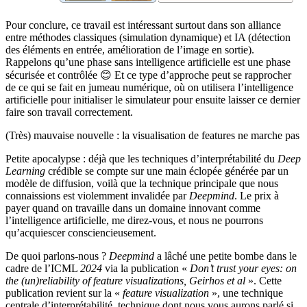
Pour conclure, ce travail est intéressant surtout dans son alliance
entre méthodes classiques (simulation dynamique) et IA (détection
des éléments en entrée, amélioration de l’image en sortie).
Rappelons qu’une phase sans intelligence artificielle est une phase
sécurisée et contrôlée
😊
Et ce type d’approche peut se rapprocher
de ce qui se fait en jumeau numérique, où on utilisera l’intelligence
artificielle pour initialiser le simulateur pour ensuite laisser ce dernier
faire son travail correctement.
(Très) mauvaise nouvelle : la visualisation de features ne marche pas
Petite apocalypse : déjà que les techniques d’interprétabilité du
Deep
Learning
crédible se compte sur une main éclopée générée par un
modèle de diffusion, voilà que la technique principale que nous
connaissions est violemment invalidée par
Deepmind
. Le prix à
payer quand on travaille dans un domaine innovant comme
l’intelligence artificielle, me direz-vous, et nous ne pourrons
qu’acquiescer consciencieusement.
De quoi parlons-nous ?
Deepmind
a lâché une petite bombe dans le
cadre de l’ICML
2024
via la publication «
Don’t trust your eyes: on
the (un)reliability of feature visualizations, Geirhos et al
». Cette
publication revient sur la «
feature visualization
», une technique
centrale d’interprétabilité, technique dont nous vous aurons parlé si