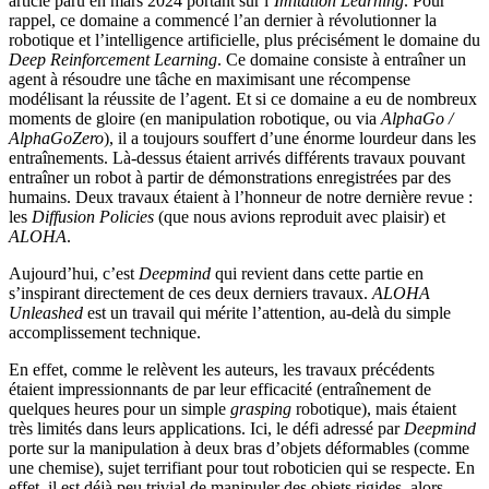
article paru en mars 2024
portant sur l’
Imitation Learning
. Pour
rappel, ce domaine a commencé l’an dernier à révolutionner la
robotique et l’intelligence artificielle, plus précisément le domaine du
Deep Reinforcement Learning
. Ce domaine consiste à entraîner un
agent à résoudre une tâche en maximisant une récompense
modélisant la réussite de l’agent. Et si ce domaine a eu de nombreux
moments de gloire (en manipulation robotique, ou via
AlphaGo /
AlphaGoZero
), il a toujours souffert d’une énorme lourdeur dans les
entraînements. Là-dessus étaient arrivés différents travaux pouvant
entraîner un robot à partir de démonstrations enregistrées par des
humains. Deux travaux étaient à l’honneur de notre dernière revue :
les
Diffusion Policies
(que nous avions reproduit avec plaisir) et
ALOHA
.
Aujourd’hui, c’est
Deepmind
qui revient dans cette partie en
s’inspirant directement de ces deux derniers travaux.
ALOHA
Unleashed
est un travail qui mérite l’attention, au-delà du simple
accomplissement technique.
En effet, comme le relèvent les auteurs, les travaux précédents
étaient impressionnants de par leur efficacité (entraînement de
quelques heures pour un simple
grasping
robotique), mais étaient
très limités dans leurs applications. Ici, le défi adressé par
Deepmind
porte sur la manipulation à deux bras d’objets déformables (comme
une chemise), sujet terrifiant pour tout roboticien qui se respecte. En
effet, il est déjà peu trivial de manipuler des objets rigides, alors