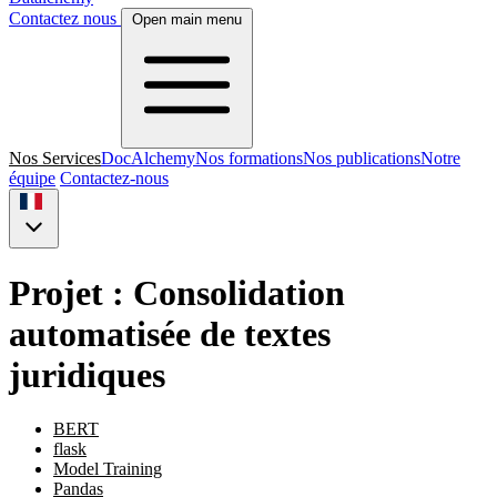
Contactez nous
Open main menu
Nos Services
DocAlchemy
Nos formations
Nos publications
Notre
équipe
Contactez-nous
Projet : Consolidation
automatisée de textes
juridiques
BERT
flask
Model Training
Pandas