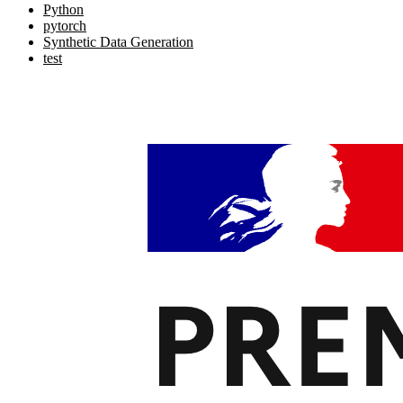
Python
pytorch
Synthetic Data Generation
test