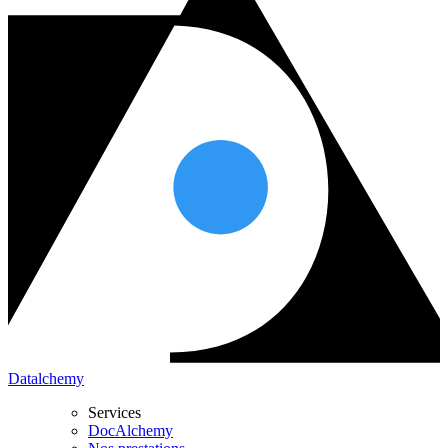
Datalchemy
Services
DocAlchemy