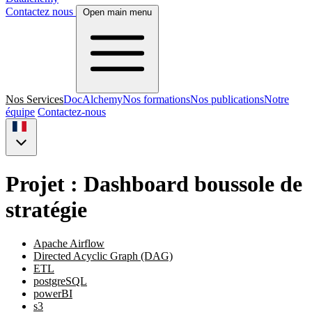
Contactez nous
Open main menu
Nos Services
DocAlchemy
Nos formations
Nos publications
Notre
équipe
Contactez-nous
Projet : Dashboard boussole de
stratégie
Apache Airflow
Directed Acyclic Graph (DAG)
ETL
postgreSQL
powerBI
s3