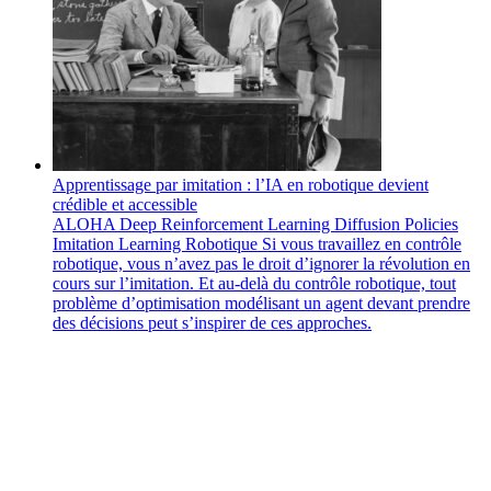
Apprentissage par imitation : l’IA en robotique devient
crédible et accessible
ALOHA
Deep Reinforcement Learning
Diffusion Policies
Imitation Learning
Robotique
Si vous travaillez en contrôle
robotique, vous n’avez pas le droit d’ignorer la révolution en
cours sur l’imitation. Et au-delà du contrôle robotique, tout
problème d’optimisation modélisant un agent devant prendre
des décisions peut s’inspirer de ces approches.