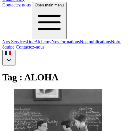
Contactez nous
Open main menu
Nos Services
DocAlchemy
Nos formations
Nos publications
Notre
équipe
Contactez-nous
Tag : ALOHA