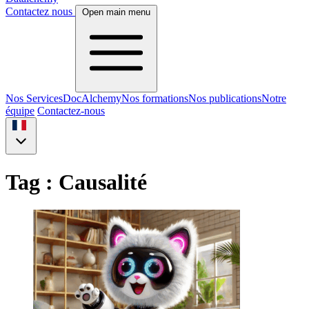
Contactez nous
Open main menu
Nos Services
DocAlchemy
Nos formations
Nos publications
Notre
équipe
Contactez-nous
Tag : Causalité