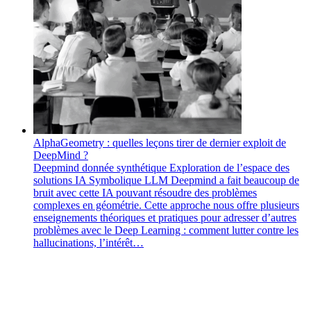
AlphaGeometry : quelles leçons tirer de dernier exploit de
DeepMind ?
Deepmind
donnée synthétique
Exploration de l’espace des
solutions
IA Symbolique
LLM
Deepmind a fait beaucoup de
bruit avec cette IA pouvant résoudre des problèmes
complexes en géométrie. Cette approche nous offre plusieurs
enseignements théoriques et pratiques pour adresser d’autres
problèmes avec le Deep Learning : comment lutter contre les
hallucinations, l’intérêt…