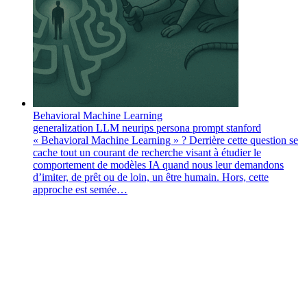
Behavioral Machine Learning
generalization
LLM
neurips
persona
prompt
stanford
« Behavioral Machine Learning » ? Derrière cette question se
cache tout un courant de recherche visant à étudier le
comportement de modèles IA quand nous leur demandons
d’imiter, de prêt ou de loin, un être humain. Hors, cette
approche est semée…